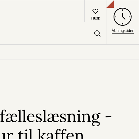
Husk
Åbningstider
fælleslæsning -
ur til kaffen