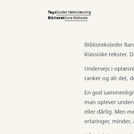
Tags
Guidet fælleslæsning
Bibliotek
Sorø Bibliotek
Biblioteksleder Ran
klassiske tekster. D
Undervejs i oplæsni
tanker og alt det, 
En god sammenligni
man oplever underv
eller dårlig. Men m
erfaringer, minder,