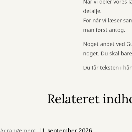
Når vi deler vores 
detalje.
For når vi læser s
man først antog.
Noget andet ved Gui
noget. Du skal bar
Du får teksten i hå
Relateret indh
Arrangement
1. september 2026