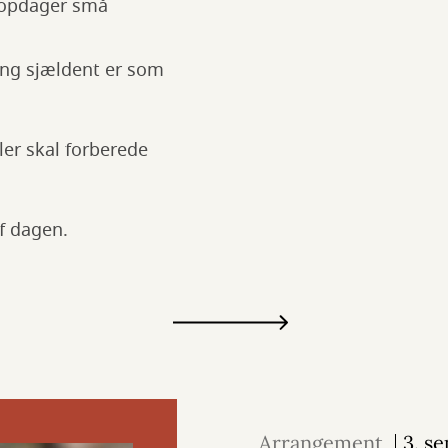
g opdager små
ing sjældent er som
ler skal forberede
f dagen.
Arrangement
3. s