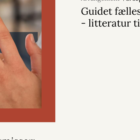
Guidet fælle
- litteratur t