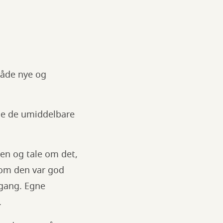
både nye og
ele de umiddelbare
en og tale om det,
 om den var god
 gang. Egne
.