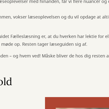
læseoplevelser med hinanden, får vi flere nuancér o
ammen, vokser læseoplevelsen og du vil opdage at alt
det Fælleslæsning er, at du hverken har lektie for el
e møde op. Resten tager læseguiden sig af.
nden – og hvem ved! Måske bliver de hos dig resten a
old