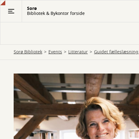
Gå
Sorø
til
Bibliotek & Bykontor forside
hovedindhold
Sorø Bibliotek
Events
Litteratur
Guidet fælleslæsning -