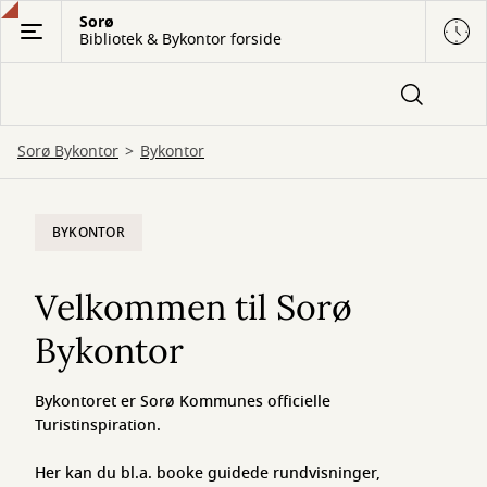
Gå
Sorø
Bibliotek & Bykontor forside
til
hovedindhold
Sorø Bykontor
Bykontor
Bykontor
BYKONTOR
Velkommen til Sorø
Bykontor
Bykontoret er Sorø Kommunes officielle
Turistinspiration.
Her kan du bl.a. booke guidede rundvisninger,