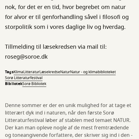
nok, for det er en tid, hvor begrebet om natur
for alvor er til genforhandling såvel i filosofi og
storpolitik som i vores daglige liv og hverdag.
Tillmelding til læsekredsen via mail til:
roseg@soroe.dk
Tags
Klima
Litteratur
Læsekredse
Natur
Natur - og klimabiblioteket
Sorø Litteraturfestival
Bibliotek
Sorø Bibliotek
Denne sommer er der en unik mulighed for at tage et
litterært dyk ind i naturen, når den første Sorø
Litteraturfestival løber af stablen med temaet NATUR.
Der kan man opleve nogle af de mest fremtrædende
og toneangivende forfattere, der skriver sig ind i den -