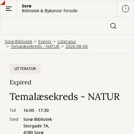
Gå
Sorø
Bibliotek & Bykontor forside
til
hovedindhold
Sorø Bibliotek
Events
Litteratur
Temalæsekreds - NATUR
2026-08-04
LITTERATUR
Expired
Temalæsekreds - NATUR
Tid
16:00 - 17:30
Sted
Sorø Bibliotek
Storgade 7A,
4180 Sorø