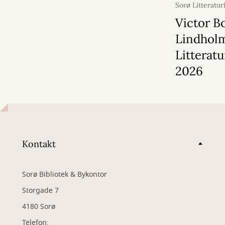
Sorø Litteratur
maj 2026
Victor B
Lindholm
Litteratu
2026
Kontakt
Sorø Bibliotek & Bykontor
Storgade 7
4180 Sorø
Telefon: