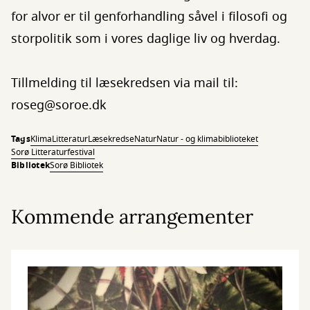
for alvor er til genforhandling såvel i filosofi og
storpolitik som i vores daglige liv og hverdag.
Tillmelding til læsekredsen via mail til:
roseg@soroe.dk
Tags
Klima
Litteratur
Læsekredse
Natur
Natur - og klimabiblioteket
Sorø Litteraturfestival
Bibliotek
Sorø Bibliotek
Kommende arrangementer