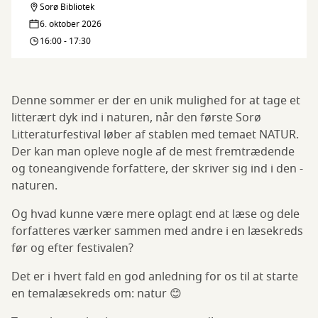
Sorø Bibliotek
Temalæsekreds
6. oktober 2026
-
16:00 - 17:30
NATUR
Denne sommer er der en unik mulighed for at tage et
litterært dyk ind i naturen, når den første Sorø
Litteraturfestival løber af stablen med temaet NATUR.
Der kan man opleve nogle af de mest fremtrædende
og toneangivende forfattere, der skriver sig ind i den -
naturen.
Og hvad kunne være mere oplagt end at læse og dele
forfatteres værker sammen med andre i en læsekreds
før og efter festivalen?
Det er i hvert fald en god anledning for os til at starte
en temalæsekreds om: natur 😊