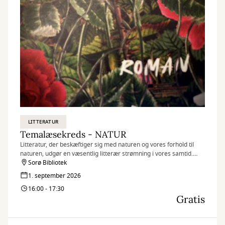
LITTERATUR
Temalæsekreds - NATUR
Litteratur, der beskæftiger sig med naturen og vores forhold til
naturen, udgør en væsentlig litterær strømning i vores samtid.
Forståeligt nok, for det er en tid, hvor begrebet om natur for alvor
Sorø Bibliotek
er til genforhandling såvel i filosofi og storpolitik som i vores
1. september 2026
daglige liv og hverdag.
16:00 - 17:30
Gratis
Tillmelding til læsekredsen via mail til: roseg@soroe.dk