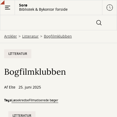
Gå
Sorø
Bibliotek & Bykontor forside
til
hovedindhold
Artikler
Litteratur
Bogfilmklubben
LITTERATUR
Bogfilmklubben
Af
Elte
25. juni 2025
Tags
Læsekredse
Filmatiserede bøger
LITTERATUR