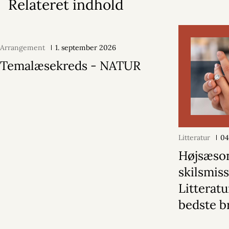
Relateret indhold
Arrangement
1. september 2026
Temalæsekreds - NATUR
Litteratur
04
Højsæson
skilsmiss
Litterat
bedste b