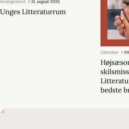
Arrangement
31. august 2026
Unges Litteraturrum
Litteratur
04
Højsæson
skilsmiss
Litterat
bedste b