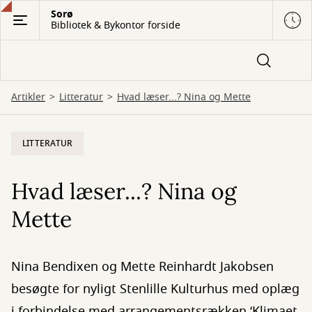
Gå
Sorø
Bibliotek & Bykontor forside
til
hovedindhold
Artikler
Litteratur
Hvad læser...? Nina og Mette
LITTERATUR
Hvad læser...? Nina og
Mette
Nina Bendixen og Mette Reinhardt Jakobsen
besøgte for nyligt Stenlille Kulturhus med oplæg
i forbindelse med arrangementsrækken ‘Klimaet