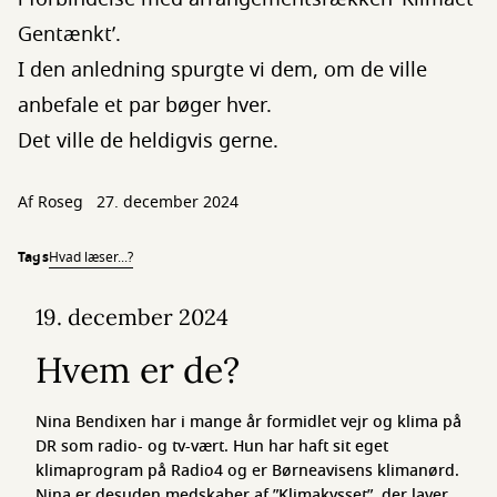
Gentænkt’.
I den anledning spurgte vi dem, om de ville
anbefale et par bøger hver.
Det ville de heldigvis gerne.
Af
Roseg
27. december 2024
Tags
Hvad læser...?
19. december 2024
Hvem er de?
Nina Bendixen har i mange år formidlet vejr og klima på
DR som radio- og tv-vært. Hun har haft sit eget
klimaprogram på Radio4 og er Børneavisens klimanørd.
Nina er desuden medskaber af ”Klimakysset”, der laver