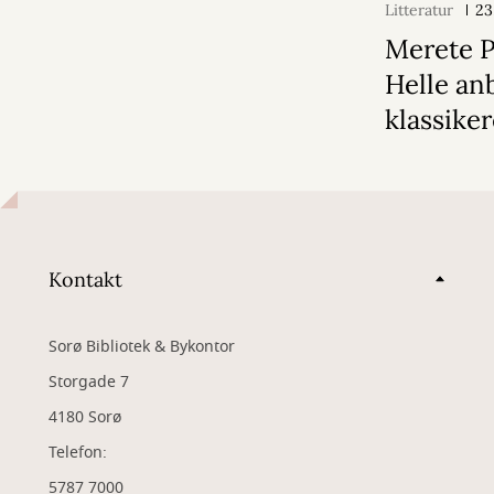
Litteratur
23
Merete 
Helle an
klassike
Kontakt
Sorø Bibliotek & Bykontor
Storgade 7
4180 Sorø
Telefon:
5787 7000