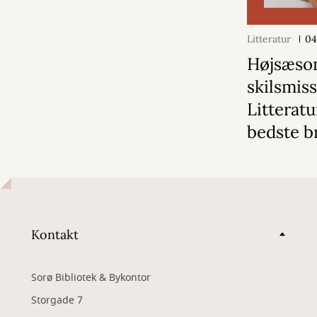
Litteratur
04
Højsæson
skilsmiss
Litterat
bedste b
Kontakt
Sorø Bibliotek & Bykontor
Storgade 7