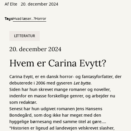
Af
Elte
20. december 2024
Tags
Hvad læser...?
Horror
LITTERATUR
20. december 2024
Hvem er Carina Evytt?
Carina Evytt, er en dansk horror- og fantasyforfatter, der
debuterede i 2006 med gyseren
Let bytte
.
Siden har hun skrevet mange romaner og noveller,
indenfor en masse forskellige genrer, og arbejder nu
som redaktør.
Senest har hun udgivet romanen Jens Hansens
Bondegård, som dog ikke har meget med den
hyggelige børnesang med samme titel at gøre....
"Historien er ligeud ad landevejen velskrevet slasher,