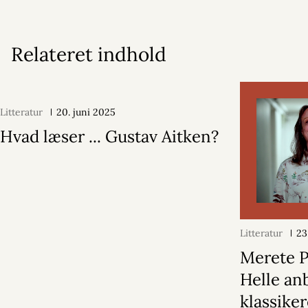
Relateret indhold
Litteratur
20. juni 2025
Hvad læser ... Gustav Aitken?
Litteratur
23
Merete 
Helle an
klassike