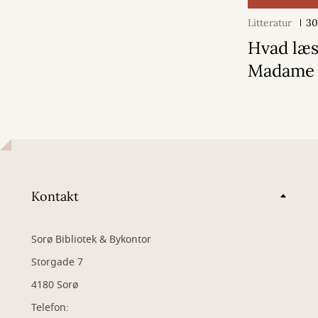
Litteratur
30
Hvad læse
Madame 
Kontakt
Sorø Bibliotek & Bykontor
Storgade 7
4180 Sorø
Telefon: