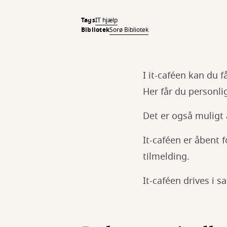
Tags
IT hjælp
Bibliotek
Sorø Bibliotek
I it-caféen kan du få
Her får du personli
Det er også muligt 
It-caféen er åbent f
tilmelding.
It-caféen drives i s