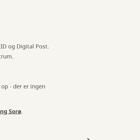
tID og Digital Post.
ntrum.
 op - der er ingen
ing Sorø
.