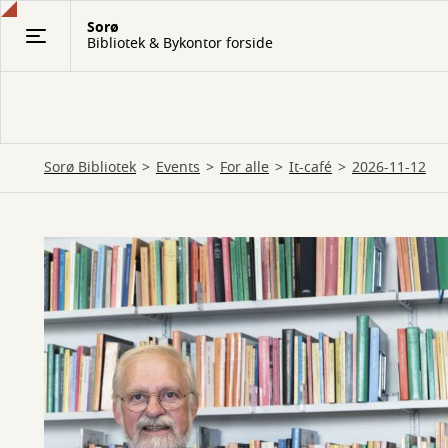
Gå
Sorø
til
Bibliotek & Bykontor forside
hovedindhold
Sorø Bibliotek
Events
For alle
It-café
2026-11-12