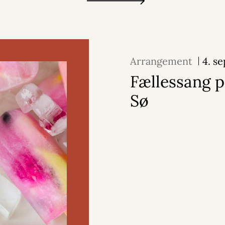
Arrangement
4. s
Fællessang p
Sø