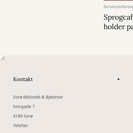
Serviceinforma
2026
Sprogca
holder p
Kontakt
Sorø Bibliotek & Bykontor
Storgade 7
4180 Sorø
Telefon: