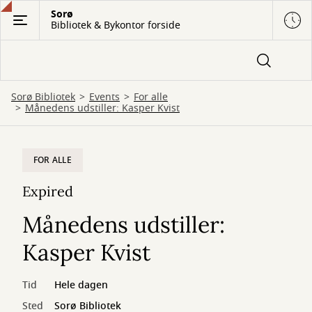
Gå
Sorø
Bibliotek & Bykontor forside
til
hovedindhold
Sorø Bibliotek
Events
For alle
Månedens udstiller: Kasper Kvist
FOR ALLE
Expired
Månedens udstiller:
Kasper Kvist
Tid
Hele dagen
Sted
Sorø Bibliotek