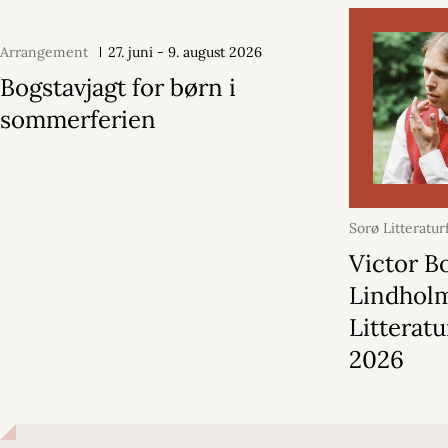
Arrangement
27. juni - 9. august 2026
Bogstavjagt for børn i
sommerferien
Sorø Litteratur
maj 2026
Victor B
Lindholm
Litteratu
2026