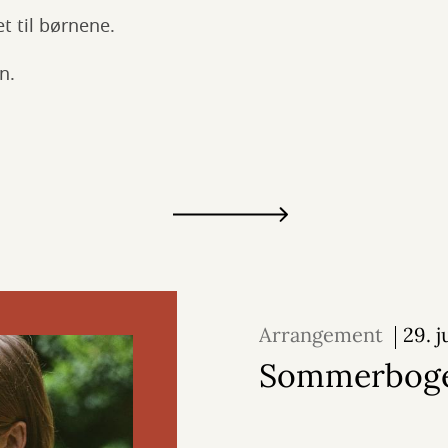
et til børnene.
n.
Arrangement
29. j
august 2026
Sommerbog