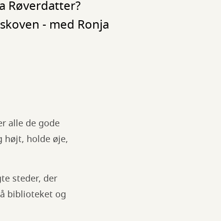
a Røverdatter?
derskoven - med Ronja
er alle de gode
 højt, holde øje,
te steder, der
på biblioteket og