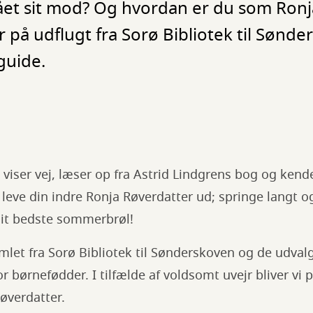
et sit mod? Og hvordan er du som Ronj
er på udflugt fra Sorø Bibliotek til Søn
guide.
t viser vej, læser op fra Astrid Lindgrens bog og kend
 leve din indre Ronja Røverdatter ud; springe langt og
dit bedste sommerbrøl!
let fra Sorø Bibliotek til Sønderskoven og de udvalg
or børnefødder. I tilfælde af voldsomt uvejr bliver vi 
øverdatter.