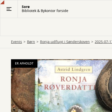
Gå
Sorø
til
Bibliotek & Bykontor forside
hovedindhold
Events
Børn
Ronja-udflugt i Sønderskoven
2025-07-1
ER AFHOLDT