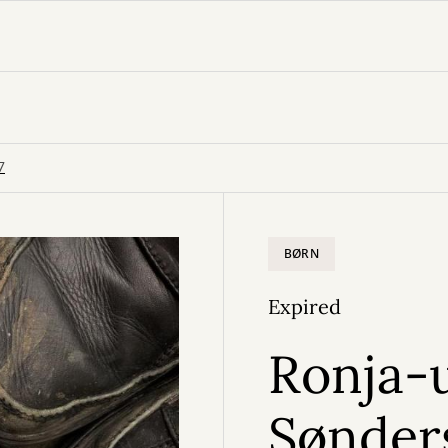
7
BØRN
Expired
Ronja-u
Sønder