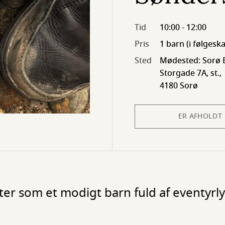
Tid
10:00 - 12:00
Pris
1 barn (i følgesk
Sted
Mødested: Sorø B
Storgade 7A, st.,
4180 Sorø
ER AFHOLDT
r som et modigt barn fuld af eventyrlyst,