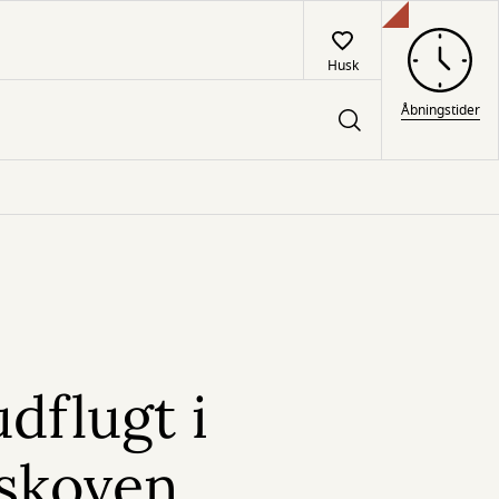
Husk
Åbningstider
dflugt i
skoven