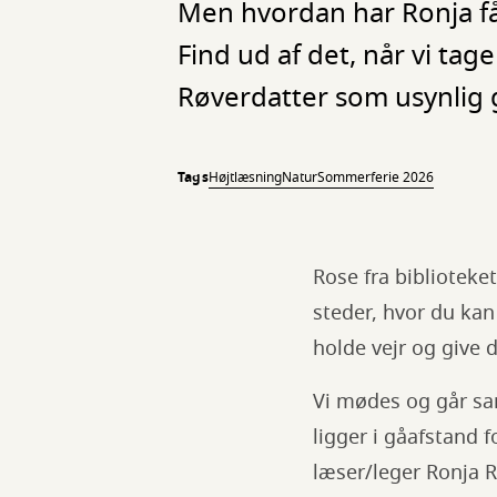
Men hvordan har Ronja få
Find ud af det, når vi tag
Røverdatter som usynlig 
Tags
Højtlæsning
Natur
Sommerferie 2026
Rose fra biblioteke
steder, hvor du kan
holde vejr og give 
Vi mødes og går sam
ligger i gåafstand f
læser/leger Ronja R