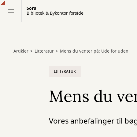
Gå
Sorø
til
Bibliotek & Bykontor forside
hovedindhold
Artikler
Litteratur
Mens du venter på: Ude for uden
LITTERATUR
Mens du ven
Vores anbefalinger til bøg