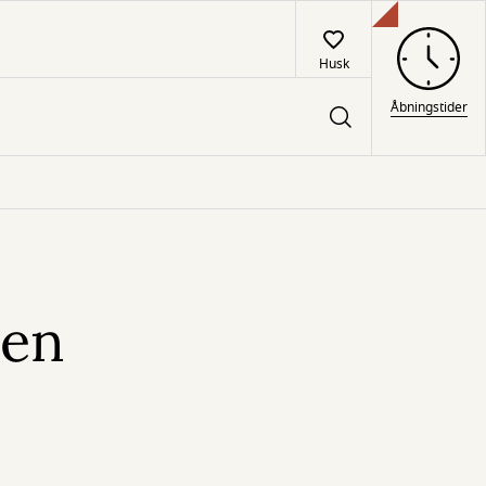
Husk
Åbningstider
den