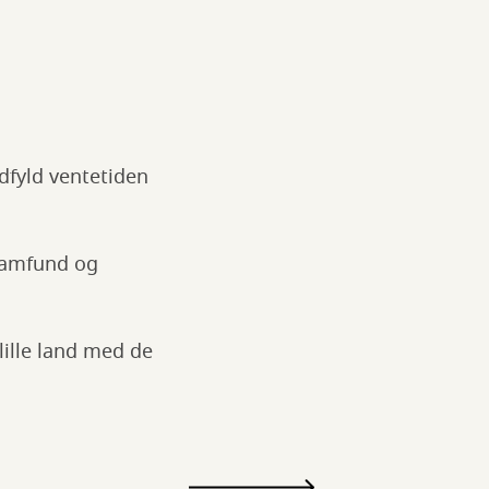
dfyld ventetiden
 samfund og
 lille land med de