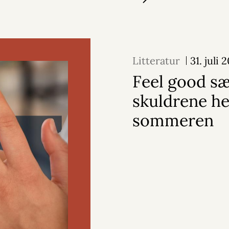
Litteratur
31. juli 
Feel good s
skuldrene he
sommeren