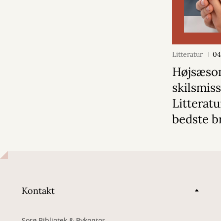
Litteratur
04
Højsæson
skilsmiss
Litterat
bedste b
Kontakt
Sorø Bibliotek & Bykontor