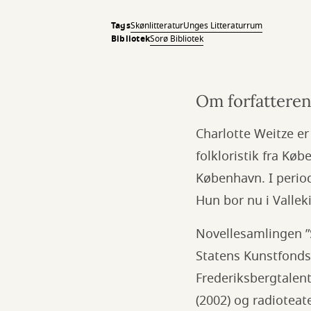
Tags
Skønlitteratur
Unges Litteraturrum
Bibliotek
Sorø Bibliotek
Om forfattere
Charlotte Weitze er
folkloristik fra Kø
København. I perio
Hun bor nu i Vallek
Novellesamlingen ”
Statens Kunstfonds 
Frederiksbergtalent
(2002) og radioteat