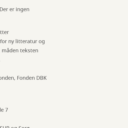
Der er ingen
tter
or ny litteratur og
at måden teksten
.
 Fonden, Fonden DBK
de 7