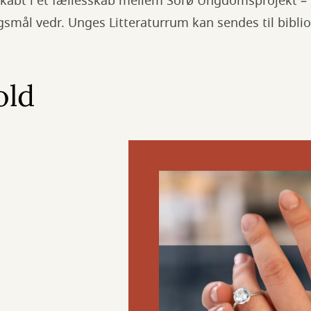
kabt i et fællesskab mellem Sorø Ungdomsprojekt –
rgsmål vedr. Unges Litteraturrum kan sendes til bibl
old