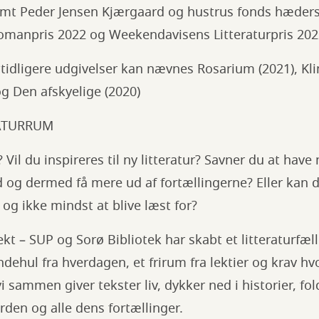
mt Peder Jensen Kjærgaard og hustrus fonds hæders
romanpris 2022 og Weekendavisens Litteraturpris 202
 tidligere udgivelser kan nævnes Rosarium (2021), Kl
g Den afskyelige (2020)
ATURRUM
 Vil du inspireres til ny litteratur? Savner du at have
og dermed få mere ud af fortællingerne? Eller kan d
 og ikke mindst at blive læst for?
 – SUP og Sorø Bibliotek har skabt et litteraturfæll
åndehul fra hverdagen, et frirum fra lektier og krav h
i sammen giver tekster liv, dykker ned i historier, f
rden og alle dens fortællinger.