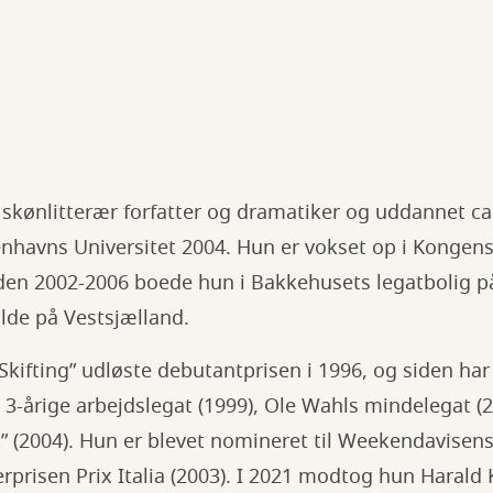
n
 skønlitterær forfatter og dramatiker og uddannet c
benhavns Universitet 2004. Hun er vokset op i Kongen
den 2002-2006 boede hun i Bakkehusets legatbolig på
ilde på Vestsjælland.
Skifting” udløste debutantprisen i 1996, og siden h
3-årige arbejdslegat (1999), Ole Wahls mindelegat (2
” (2004). Hun er blevet nomineret til Weekendavisens 
erprisen Prix Italia (2003). I 2021 modtog hun Harald 