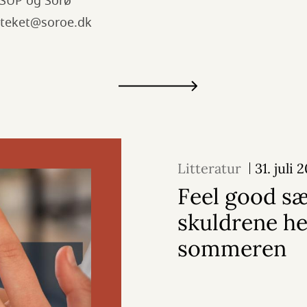
 SUP og Sorø
ioteket@soroe.dk
Litteratur
31. juli 
Feel good s
skuldrene he
sommeren