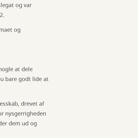
legat og var
2.
imaet og
 nogle at dele
u bare godt lide at
esskab, drevet af
vor nysgerrigheden
older dem ud og