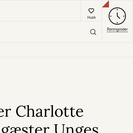
Husk
Åbningstider
er Charlotte
 gæster Unges