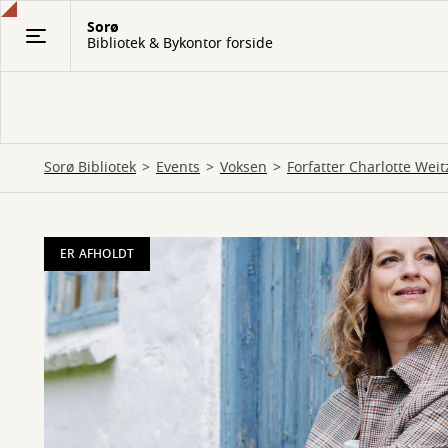
Gå
Sorø
til
Bibliotek & Bykontor forside
hovedindhold
Sorø Bibliotek
Events
Voksen
Forfatter Charlotte Wei
ER AFHOLDT