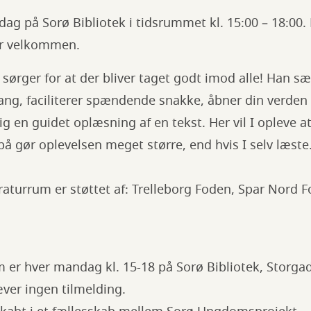
g på Sorø Bibliotek i tidsrummet kl. 15:00 – 18:00. 
 er velkommen.
sørger for at der bliver taget godt imod alle! Han sæ
ng, faciliterer spændende snakke, åbner din verden f
g en guidet oplæsning af en tekst. Her vil I opleve 
på gør oplevelsen meget større, end hvis I selv læste
raturrum er støttet af: Trelleborg Foden, Spar Nord
 er hver mandag kl. 15-18 på Sorø Bibliotek, Storga
æver ingen tilmelding.