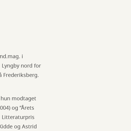
and.mag. i
s Lyngby nord for
 Frederiksberg.
ar hun modtaget
004) og ”Årets
Litteraturpris
Kidde og Astrid