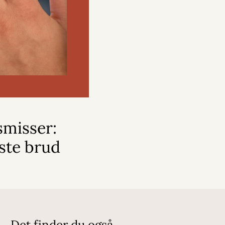
smisser:
ste brud
Det finder du også