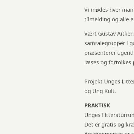
Vi mødes hver manda
tilmelding og alle
Vært Gustav Aitken 
samtalegrupper i ga
præsenterer ugentli
læses og fortolkes 
Projekt Unges Litte
og Ung Kult.
PRAKTISK
Unges Litteraturrum
Det er gratis og kr