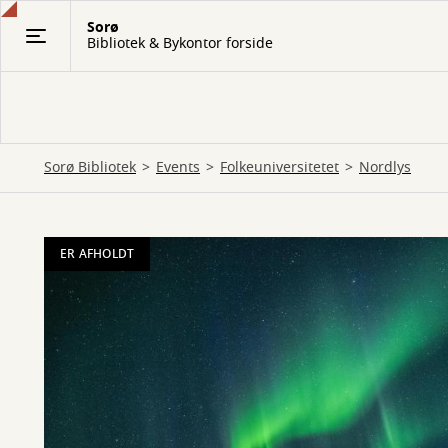
Gå
Sorø
til
Bibliotek & Bykontor forside
hovedindhold
Sorø Bibliotek
Events
Folkeuniversitetet
Nordlys
ER AFHOLDT