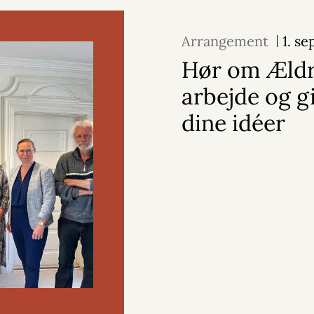
Arrangement
1. s
Hør om Ældr
arbejde og g
dine idéer