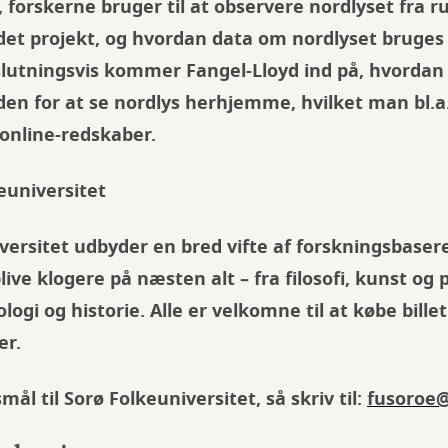
 forskerne bruger til at observere nordlyset fra
det projekt, og hvordan data om nordlyset bruges
slutningsvis kommer Fangel-Lloyd ind på, hvorda
en for at se nordlys herhjemme, hvilket man bl.a
nline-redskaber.
euniversitet
versitet udbyder en bred vifte af forskningsbaser
ive klogere på næsten alt – fra filosofi, kunst og po
logi og historie. Alle er velkomne til at købe bille
er.
ål til Sorø Folkeuniversitet, så skriv til:
fusoroe