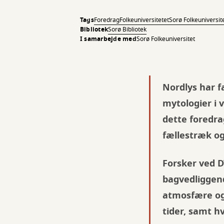
Tags
Foredrag
Folkeuniversitetet
Sorø Folkeuniversit
Bibliotek
Sorø Bibliotek
I samarbejde med
Sorø Folkeuniversitet
Nordlys har f
mytologier i 
dette foredra
fællestræk og
Forsker ved D
bagvedliggend
atmosfære og
tider, samt h