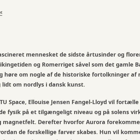
et
ascineret mennesket de sidste årtusinder og florer
vikingetiden og Romerriget såvel som det gamle Bab
g høre om nogle af de historiske fortolkninger af 
 lidt om nordlys i dansk kunst.
TU Space, Ellouise Jensen Fangel-Lloyd vil fortæll
e fysik på et tilgængeligt niveau og på solens vir
 magnetfelt. Derefter hvorfor Aurora forekommer
vordan de forskellige farver skabes. Hun vil komme