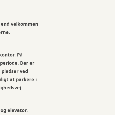
re end velkommen
erne.
kontor. På
periode. Der er
 pladser ved
igt at parkere i
ghedsvej.
og elevator.