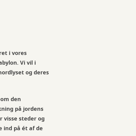
et i vores
ylon. Vi vil i
nordlyset og deres
e om den
kning på jordens
 visse steder og
 ind på ét af de