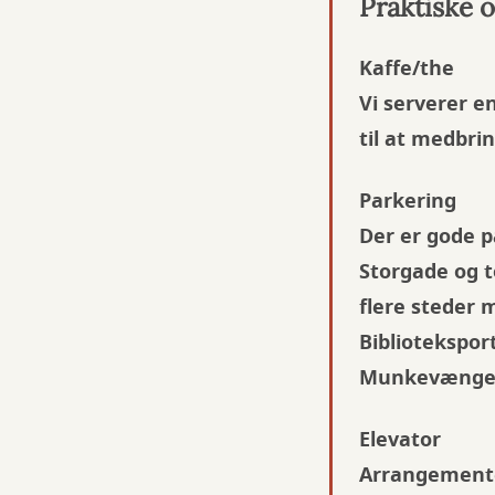
Praktiske 
Kaffe/the
Vi serverer 
til at medbri
Parkering
Der er gode p
Storgade og t
flere steder 
Bibliotekspor
Munkevænget 
Elevator
Arrangementet