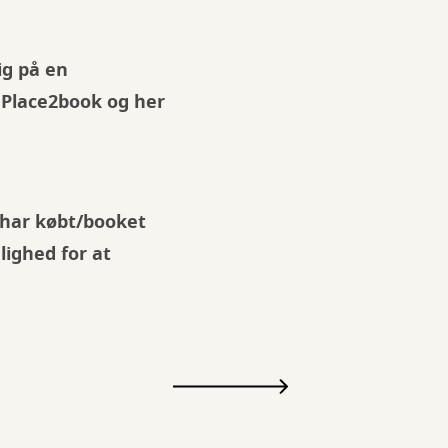
ig på en
ra Place2book og her
u har købt/booket
ulighed for at