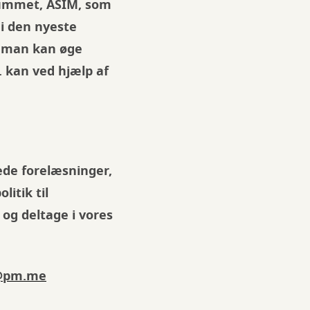
 rummet, ASIM, som
 i den nyeste
n man kan øge
. kan ved hjælp af
ede forelæsninger,
litik til
t og deltage i vores
@pm.me