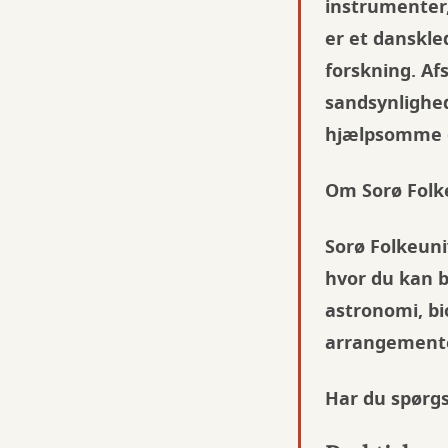
instrumenter,
er et danskle
forskning. Af
sandsynlighed
hjælpsomme o
Om Sorø Folk
Sorø Folkeuni
hvor du kan bl
astronomi, bio
arrangement
Har du spørgsm