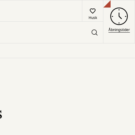
Husk
Åbningstider
s