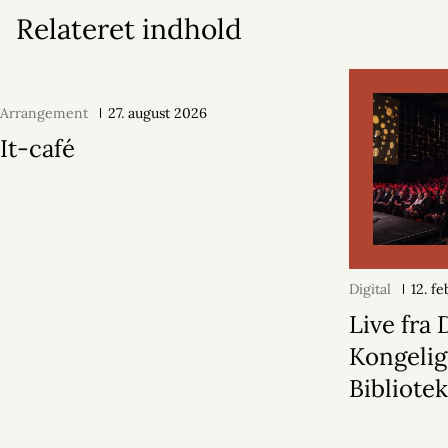
Relateret indhold
Arrangement
27. august 2026
It-café
Digital
12. f
Live fra 
Kongeli
Bibliote