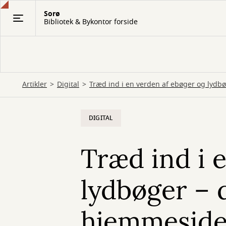
Gå
Sorø
til
Bibliotek & Bykontor forside
hovedindhold
Artikler
Digital
Træd ind i en verden af ebøger og lydbø
DIGITAL
Træd ind i 
lydbøger – d
hjemmesid