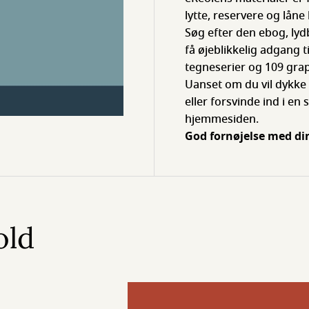
lytte, reservere og lån
Søg efter den ebog, lydb
få øjeblikkelig adgang 
tegneserier og 109 grap
Uanset om du vil dykke 
eller forsvinde ind i e
hjemmesiden.
God fornøjelse med din
old