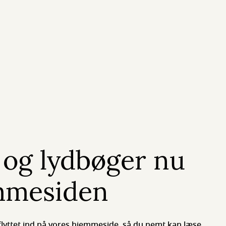
 og lydbøger nu
mmesiden
flyttet ind på vores hjemmeside, så du nemt kan læse,