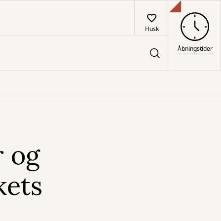
Husk
Åbningstider
r og
kets