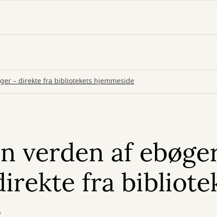
ger – direkte fra bibliotekets hjemmeside
en verden af ebøge
irekte fra bibliote
e