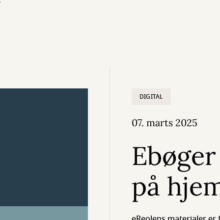
DIGITAL
07. marts 2025
Ebøger
på hje
eReolens materialer er 