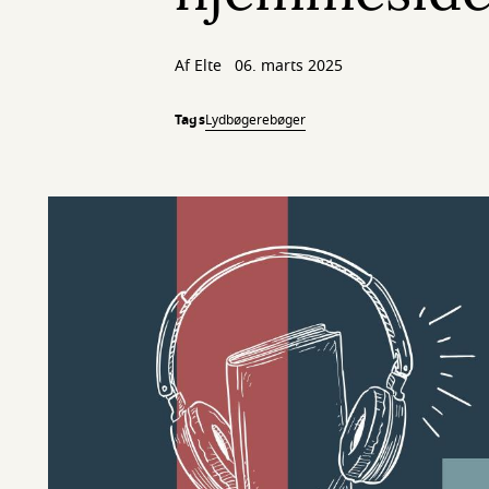
Af
Elte
06. marts 2025
Tags
Lydbøger
ebøger