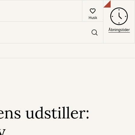
Husk
Åbningstider
s udstiller:
y