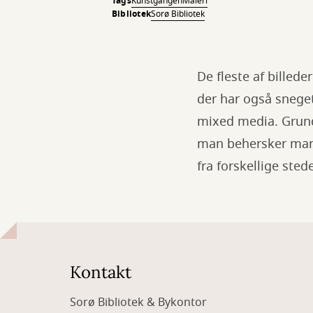
Tags
Kunstgangen
Maleri
Bibliotek
Sorø Bibliotek
De fleste af billed
der har også sneget
mixed media. Grunde
man behersker mange
fra forskellige sted
Kontakt
Sorø Bibliotek & Bykontor