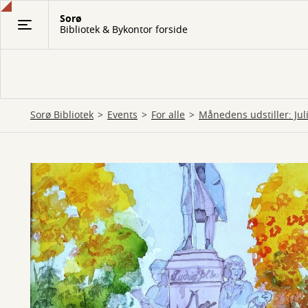
Gå
Sorø
til
Bibliotek & Bykontor forside
hovedindhold
Sorø Bibliotek
Events
For alle
Månedens udstiller: Juli