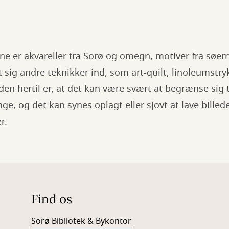
erne er akvareller fra Sorø og omegn, motiver fra søe
 sig andre teknikker ind, som art-quilt, linoleumstry
n hertil er, at det kan være svært at begrænse sig ti
, og det kan synes oplagt eller sjovt at lave billed
er.
Find os
Sorø Bibliotek & Bykontor