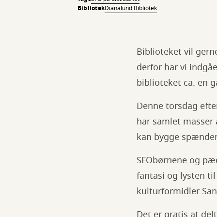
Bibliotek
Dianalund Bibliotek
Biblioteket vil ger
derfor har vi indg
biblioteket ca. e
Denne torsdag efter
har samlet masser a
kan bygge spænden
SFObørnene og pæd
fantasi og lysten ti
kulturformidler San
Det er gratis at d