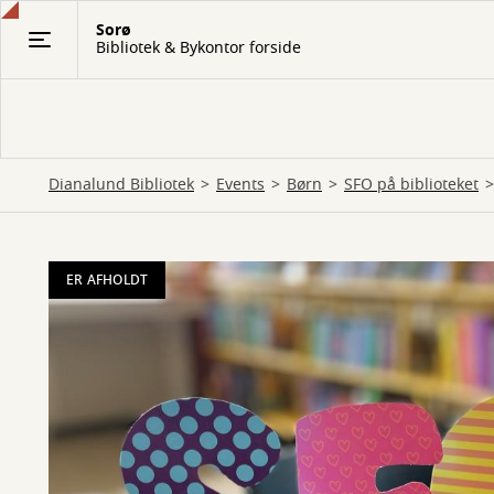
Gå
Sorø
til
Bibliotek & Bykontor forside
hovedindhold
Dianalund Bibliotek
Events
Børn
SFO på biblioteket
ER AFHOLDT