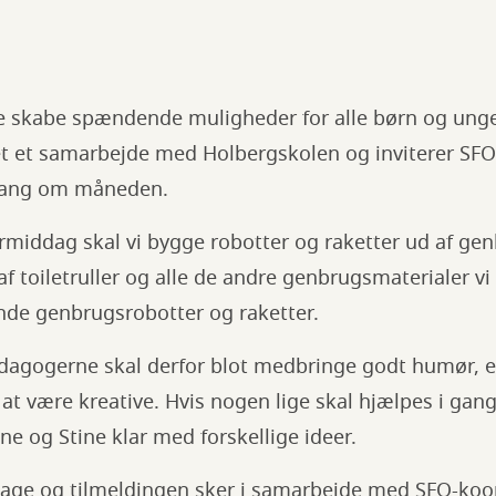
ne skabe spændende muligheder for alle børn og unge
ået et samarbejde med Holbergskolen og inviterer S
n gang om måneden.
middag skal vi bygge robotter og raketter ud af gen
f toiletruller og alle de andre genbrugsmaterialer vi 
de genbrugsrobotter og raketter.
agogerne skal derfor blot medbringe godt humør, e
l at være kreative. Hvis nogen lige skal hjælpes i gang
ne og Stine klar med forskellige ideer.
eltage og tilmeldingen sker i samarbejde med SFO-ko