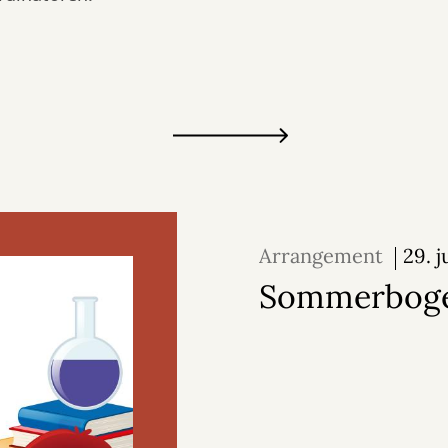
Arrangement
29. j
august 2026
Sommerbog