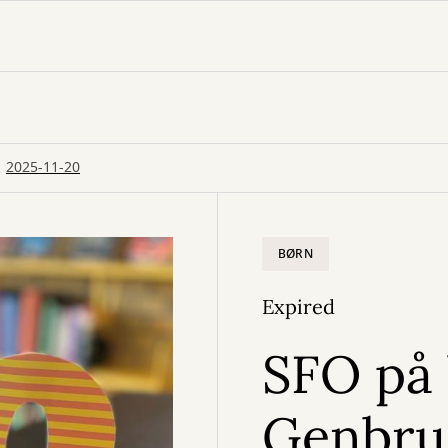
2025-11-20
BØRN
Expired
SFO på 
Genbru