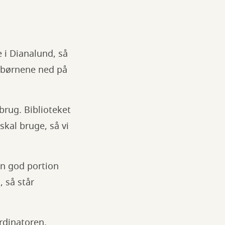
 i Dianalund, så
FObørnene ned på
brug. Biblioteket
skal bruge, så vi
n god portion
, så står
ordinatoren.