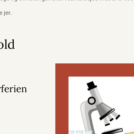
e jer.
old
ferien