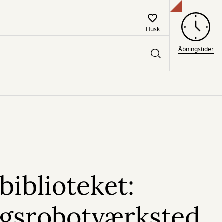
Husk
Åbningstider
biblioteket:
gsrobotværksted