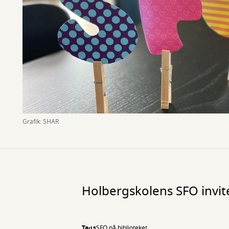
Grafik: SHAR
Holbergskolens SFO invit
Tags
SFO på biblioteket