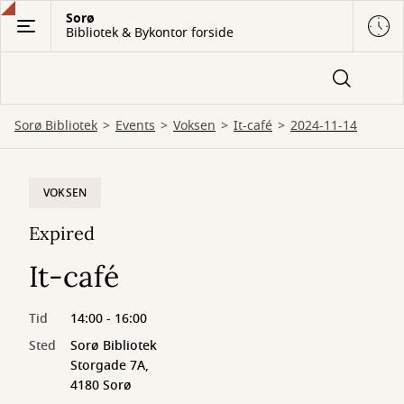
Gå
Sorø
Bibliotek & Bykontor forside
til
hovedindhold
Sorø Bibliotek
Events
Voksen
It-café
2024-11-14
VOKSEN
Expired
It-café
Tid
14:00 - 16:00
Sted
Sorø Bibliotek
Storgade 7A,
4180 Sorø