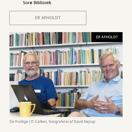
Sorø Bibliotek
ER AFHOLDT
ER AFHOLDT
De frivillige i IT-Caféen, fotograferet af David Nejrup