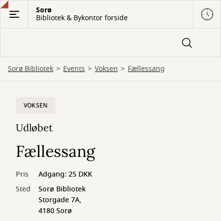
Gå
Sorø
Bibliotek & Bykontor forside
til
hovedindhold
Sorø Bibliotek
Events
Voksen
Fællessang
VOKSEN
Udløbet
Fællessang
Pris
Adgang: 25 DKK
Sted
Sorø Bibliotek
Storgade 7A,
4180 Sorø