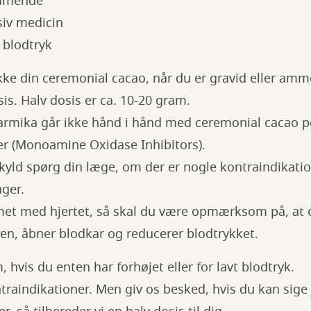
 ammende
siv medicin
t blodtryk
kke din ceremonial cacao, når du er gravid eller am
sis. Halv dosis er ca. 10-20 gram.
armika går ikke hånd i hånd med ceremonial cacao p
er (Monoamine Oxidase Inhibitors).
kyld spørg din læge, om der er nogle kontraindikatio
ager.
met med hjertet, så skal du være opmærksom på, at 
en, åbner blodkar og reducerer blodtrykket.
vis du enten har forhøjet eller for lavt blodtryk.
raindikationer. Men giv os besked, hvis du kan sige ja