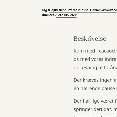
Tags
Højtlæsning
Litteratur
Trivsel Gentænkt
Worksho
Bibliotek
Sorø Bibliotek
Beskrivelse
Kom med i cacaocirk
os med vores indre
oplæsning af forårs
Der kræves ingen er
en nærende pause 
Der har lige været 
springer derudaf, m