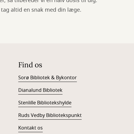
 så tilbereder vi en halv dosis til dig.
så tag altid en snak med din læge.
Find os
Sorø Bibliotek & Bykontor
Dianalund Bibliotek
Stenlille Bibliotekshylde
Ruds Vedby Bibliotekspunkt
Kontakt os