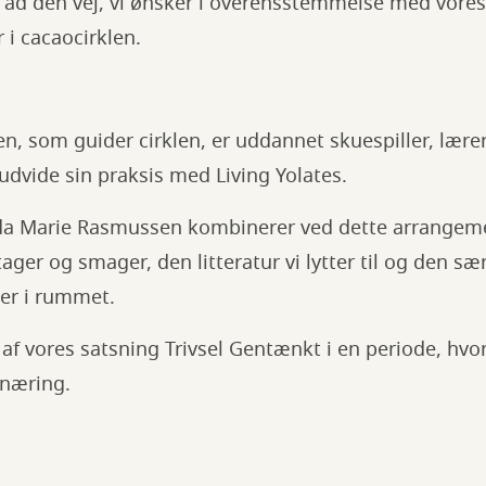
ad den vej, vi ønsker i overensstemmelse med vores 
 i cacaocirklen.
, som guider cirklen, er uddannet skuespiller, lære
udvide sin praksis med Living Yolates.
Ida Marie Rasmussen kombinerer ved dette arrange
tager og smager, den litteratur vi lytter til og den s
ber i rummet.
af vores satsning Trivsel Gentænkt i en periode, hvor
rnæring.