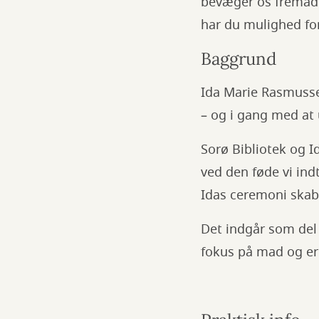
bevæger os fremad 
har du mulighed for
Baggrund
Ida Marie Rasmussen
– og i gang med at 
Sorø Bibliotek og 
ved den føde vi ind
Idas ceremoni ska
Det indgår som del 
fokus på mad og e