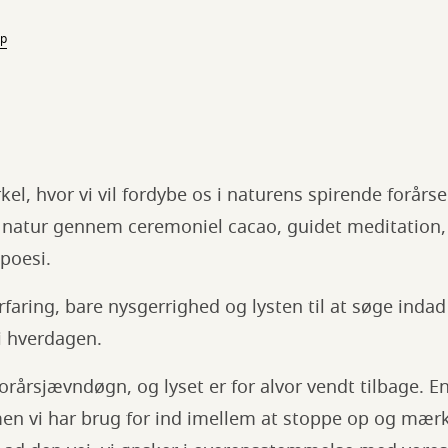
p
el, hvor vi vil fordybe os i naturens spirende forårs
 natur gennem ceremoniel cacao, guidet meditation,
poesi.
faring, bare nysgerrighed og lysten til at søge indad 
i hverdagen.
forårsjævndøgn, og lyset er for alvor vendt tilbage. E
en vi har brug for ind imellem at stoppe op og mærk