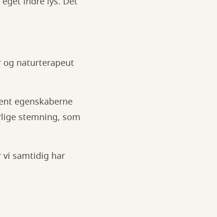
eget indre lys. Det
r og naturterapeut
ment egenskaberne
ærlige stemning, som
 vi samtidig har