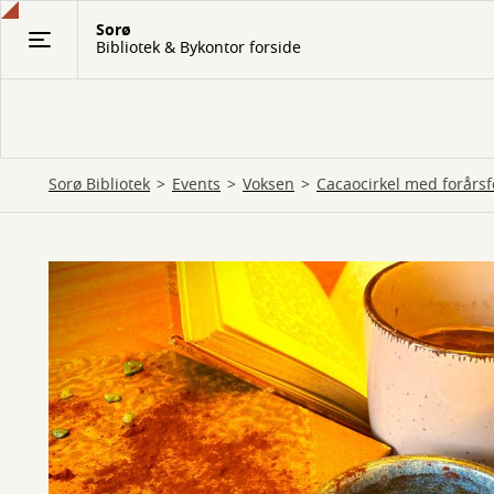
Gå
Sorø
til
Bibliotek & Bykontor forside
hovedindhold
Sorø Bibliotek
Events
Voksen
Cacaocirkel med forårs