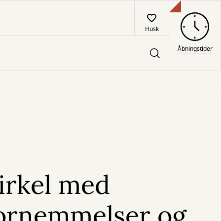
Husk
Åbningstider
irkel med
fornemmelser og