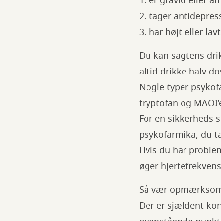
1. er gravid eller
2. tager antidepres
3. har højt eller lav
Du kan sagtens dri
altid drikke halv do
Nogle typer psykof
tryptofan og MAOI’
For en sikkerheds s
psykofarmika, du t
Hvis du har proble
øger hjertefrekvens
Så vær opmærksom, h
Der er sjældent kont