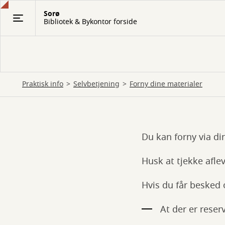
Gå
Sorø
til
Bibliotek & Bykontor forside
hovedindhold
Praktisk info
Selvbetjening
Forny dine materialer
Du kan forny via di
Forny
dine
Husk at tjekke afle
materialer
Hvis du får besked 
At der er reser