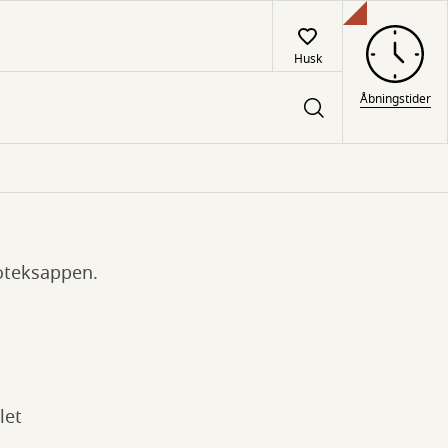
Husk
Åbningstider
lioteksappen.
let