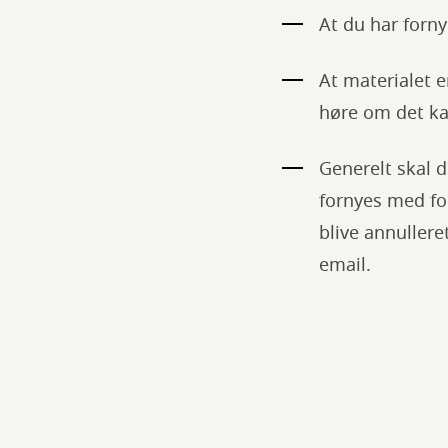
At du har forn
At materialet e
høre om det kan
Generelt skal 
fornyes med for
blive annuller
email.