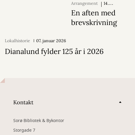
Arrangement
14.
september 2026
En aften med
brevskrivning
Lokalhistorie
07. januar 2026
Dianalund fylder 125 år i 2026
Kontakt
Sorø Bibliotek & Bykontor
Storgade 7