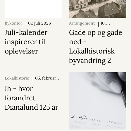
Bykontor
07. juli 2026
Arrangement
10.
september 2026
Juli-kalender
Gade op og gade
inspirerer til
ned -
oplevelser
Lokalhistorisk
byvandring 2
Lokalhistorie
05. februar
2026
Ih - hvor
forandret -
Dianalund 125 år