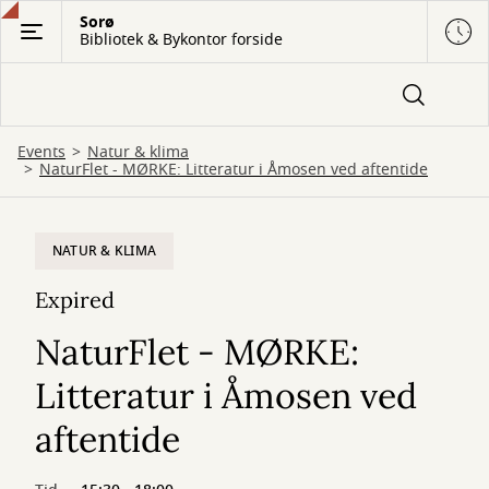
Gå
Sorø
Bibliotek & Bykontor forside
til
hovedindhold
Events
Natur & klima
NaturFlet - MØRKE: Litteratur i Åmosen ved aftentide
NATUR & KLIMA
Expired
NaturFlet - MØRKE:
Litteratur i Åmosen ved
aftentide