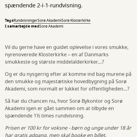
spændende 2-i-1-rundvisning.
Tags
Rundvisninger
Sorø Akademi
Sorø Klosterkirke
I samarbejde med
Sorø Akademi
Vil du gerne have en guidet oplevelse i vores smukke,
nyrenoverede Klosterkirke – en af Danmarks
smukkeste og største middelalderkirker…?
Og er du nysgerrig efter at komme ind bag murene på
den smukke og majestætiske hovedbygning på Sorø
Akademi, som normalt er lukket for offentligheden…?
Så har du chancen nu, hvor Sorø Bykontor og Sorø
Akademi igen er gået sammen om at tilbyde en
spændende 1½ times rundvisning.
Prisen er 100 kr for voksne - børn og unge under 18 år
har gratis adgang, men skal booke en billet.