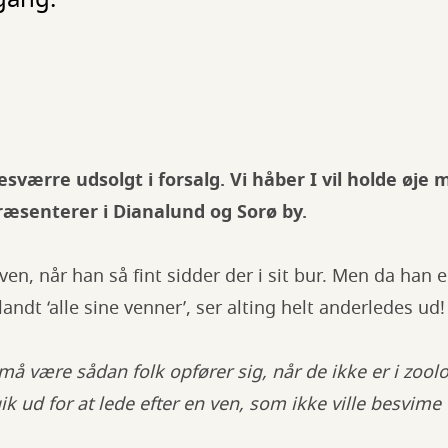
desværre udsolgt i forsalg. Vi håber I vil holde ø
ræsenterer i Dianalund og Sorø by.
øven, når han så fint sidder der i sit bur. Men da han 
andt ‘alle sine venner’, ser alting helt anderledes ud!
 må være sådan folk opfører sig, når de ikke er i zool
k ud for at lede efter en ven, som ikke ville besvime e