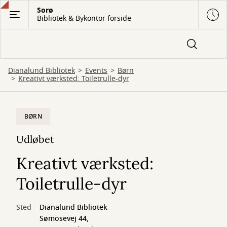
Gå
Sorø
Bibliotek & Bykontor forside
til
hovedindhold
Dianalund Bibliotek
Events
Børn
Kreativt værksted: Toiletrulle-dyr
BØRN
Udløbet
Kreativt værksted:
Toiletrulle-dyr
Sted
Dianalund Bibliotek
Sømosevej 44,