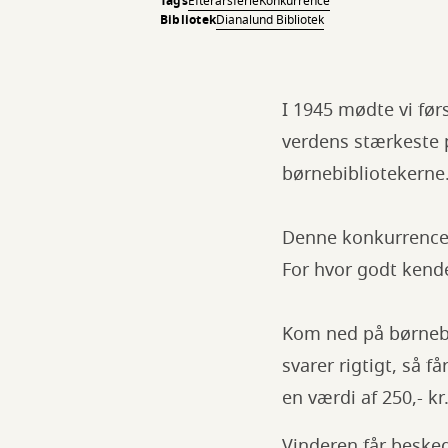
Tags
Efterårsferie
Konkurrence
Bibliotek
Dianalund Bibliotek
I 1945 mødte vi før
verdens stærkeste p
børnebibliotekerne
Denne konkurrence,
For hvor godt kend
Kom ned på børnebi
svarer rigtigt, så 
en værdi af 250,- kr
Vinderen får besked