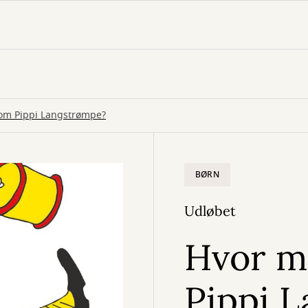
om Pippi Langstrømpe?
BØRN
Udløbet
Hvor m
Pippi 