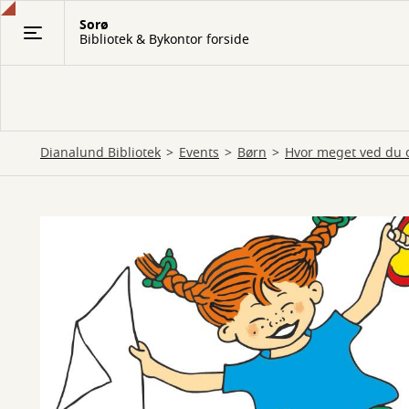
Gå
Sorø
til
Bibliotek & Bykontor forside
hovedindhold
Dianalund Bibliotek
Events
Børn
Hvor meget ved du 