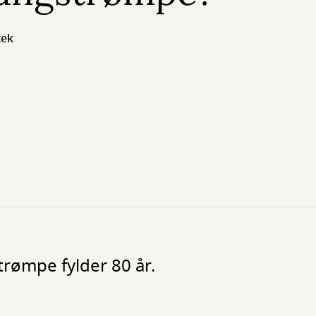
tek
trømpe fylder 80 år.