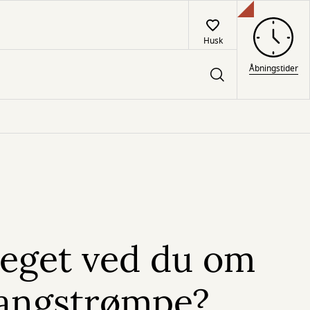
Husk
Åbningstider
eget ved du om
Langstrømpe?