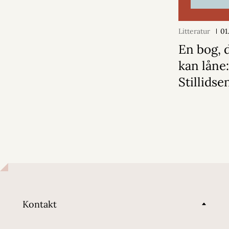
Litteratur
01
En bog, d
kan låne
Stillidse
Kontakt