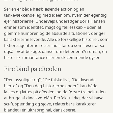
Serien er både hæsblæsende action og en
tankevækkende leg med idéen om, hvem der egentlig
ejer historierne. Undervejs undersøger Boris Hansen
emner som identitet, magt og fællesskab – uden at
glemme humoren og de absurde situationer, der gør
karaktererne levende. Alle de forskellige historier, som
fiktionsagenterne rejser ind i, får du som læser altså
også lov at besøge; uanset om det er en YA-roman, en
historisk romantance eller en skræmmende gyser.
Fire bind på eReolen
"Den usynlige krig", "De falske liv", "Det lysende
hjerte" og "Den dag historierne ender" kan både
læses og lyttes på eReolen, og de første tre helt uden
at bruge af dine kvotelån. Perfekt til dig, der vil have
sci-fi, spænding og sjove, relaterbare karakterer
blandet i én ultraoriginal, dansk serie.