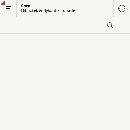
Gå
Sorø
Bibliotek & Bykontor forside
til
hovedindhold