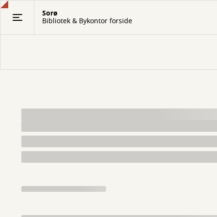
Gå
Sorø
til
Bibliotek & Bykontor forside
hovedindhold