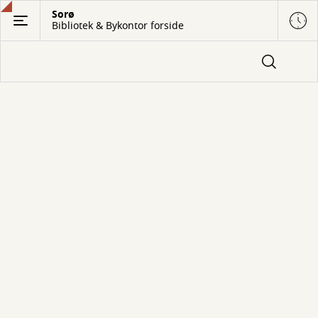
Gå
Sorø
Bibliotek & Bykontor forside
til
hovedindhold