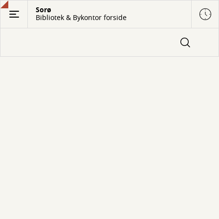
Gå
Sorø
Bibliotek & Bykontor forside
til
hovedindhold