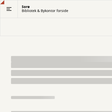
Gå
Sorø
til
Bibliotek & Bykontor forside
hovedindhold