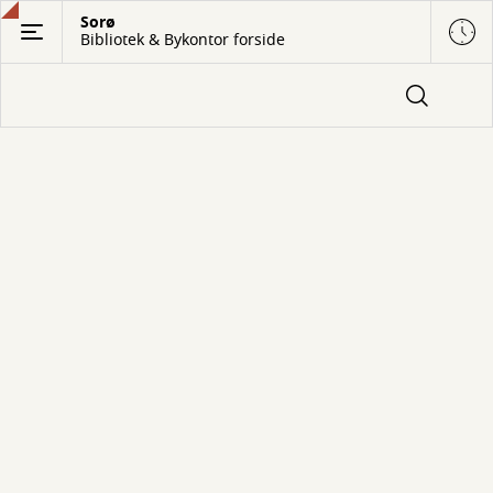
Gå
Sorø
Bibliotek & Bykontor forside
til
hovedindhold