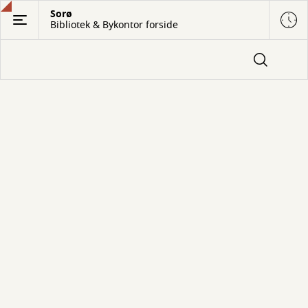
Gå
Sorø
Bibliotek & Bykontor forside
til
hovedindhold