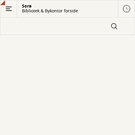
Gå
Sorø
Bibliotek & Bykontor forside
til
hovedindhold