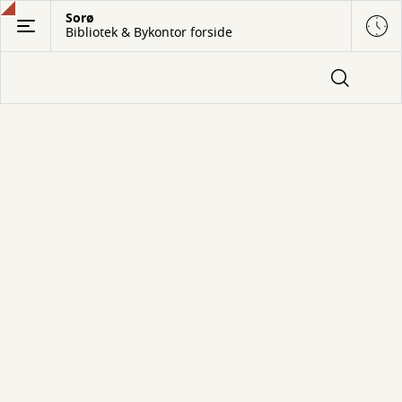
Gå
Sorø
Bibliotek & Bykontor forside
til
hovedindhold