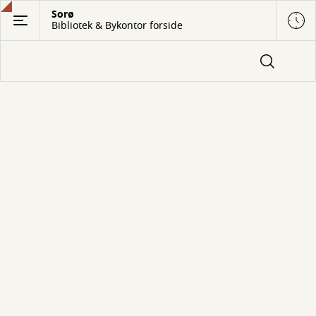
Gå
Sorø
Bibliotek & Bykontor forside
til
hovedindhold