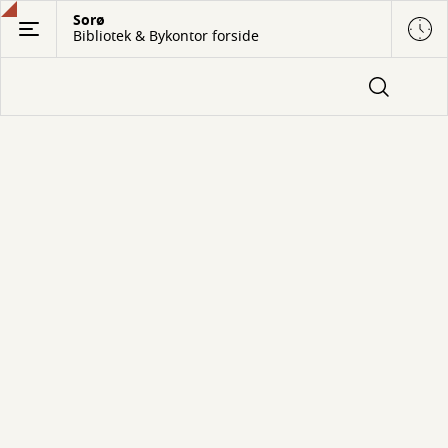
Gå
Sorø
Bibliotek & Bykontor forside
til
hovedindhold