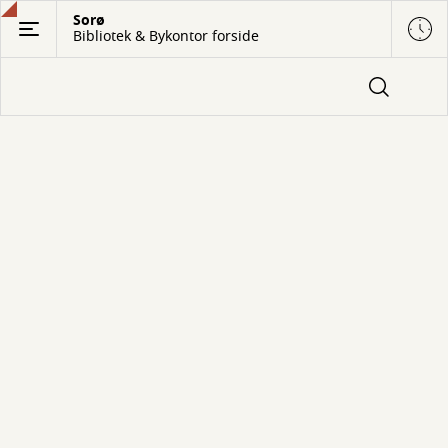
Gå
Sorø
Bibliotek & Bykontor forside
til
hovedindhold