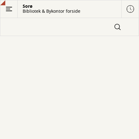
Gå
Sorø
Bibliotek & Bykontor forside
til
hovedindhold