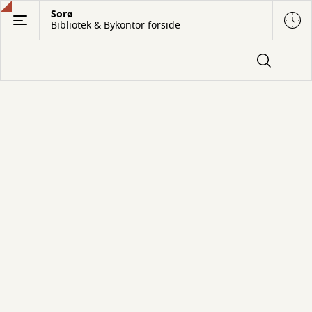
Gå
Sorø
Bibliotek & Bykontor forside
til
hovedindhold