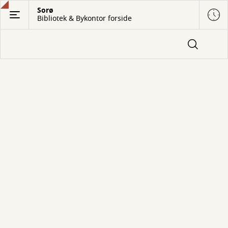
Gå
Sorø
Bibliotek & Bykontor forside
til
hovedindhold